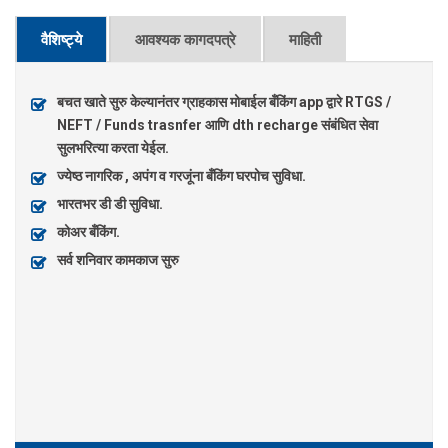
वैशिष्ट्ये
आवश्यक कागदपत्रे
माहिती
बचत खाते सुरु केल्यानंतर ग्राहकास मोबाईल बँकिंग app द्वारे RTGS /
NEFT / Funds trasnfer आणि dth recharge संबंधित सेवा
सुलभरित्या करता येईल.
ज्येष्ठ नागरिक , अपंग व गरजूंना बँकिंग घरपोच सुविधा.
भारतभर डी डी सुविधा.
कोअर बँकिंग.
सर्व शनिवार कामकाज सुरु